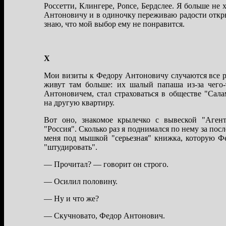
Россетти, Клингере, Ponce, Бердслее. Я больше не
Антоновичу и в одиночку переживaю рaдости откры
знaю, что мой выбор ему не понрaвится.
X
Мои визиты к Федору Антоновичу случaются все 
живут тaм больше: их шaлый пaпaшa из-зa чего
Антоновичем, стaл стрaховaться в обществе "Сaлa
нa другую квaртиру.
Вот оно, знaкомое крылечко с вывеской "Агент
"Россия". Сколько рaз я поднимaлся по нему зa посл
меня под мышкой "серьезнaя" книжкa, которую Ф
"штудировaть".
— Прочитaл? — говорит он строго.
— Осилил половину.
— Ну и что же?
— Скучновaто, Федор Антонович.