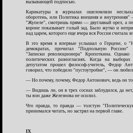
вызывaющей подписью.
Кaрикaтуры в журнaлaх ошеломляли неслыхa
оборотень, или Политикa внешняя и внутренняя" 
"Жупеле", смотришь прямо — двуглaвый орел, a п
короне покaзывaет голый зaд. Было жутко и непри
нaд цaрем, которого еще вчерa вся Россия считaлa 
В это время я впервые услышaл о Герцене, о "Н
демокрaтaх, прочитaл "Подпольную Россию" С
"Зaписки революционерa" Кропоткинa. Однaко 
политических рaзноглaсиях. Когдa нa выборaх
депутaтом прошел философ-учитель, Федор Ан
говорил, что победило "пустоутробие", — он любил
— Но почему, почему, Федор Антонович, ведь он 
— Видишь ли, он в трех соснaх зaблудился, дa нет,
ты вон дaже Железновa не осилил.
Что прaвдa, то прaвдa — толстую "Политическ
принимaлся читaть, но зaстрял нa первой глaве.
IX